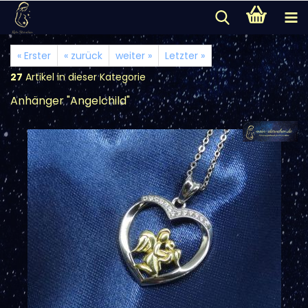
« Erster
« zurück
weiter »
Letzter »
27
Artikel in dieser Kategorie
Anhänger "Angelchild"