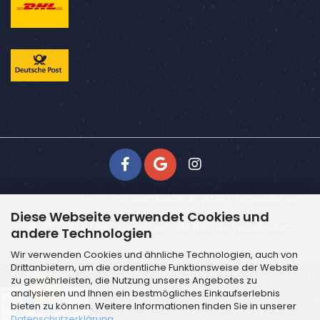
Webshop erstellen
mit Gambio.de © 2026 | Template von
JungCreative
.
Diese Webseite verwendet Cookies und
© 2017-2021 Mein Sternchen, alle Rechte vorbehalten
andere Technologien
Wir verwenden Cookies und ähnliche Technologien, auch von
Drittanbietern, um die ordentliche Funktionsweise der Website
zu gewährleisten, die Nutzung unseres Angebotes zu
analysieren und Ihnen ein bestmögliches Einkaufserlebnis
bieten zu können. Weitere Informationen finden Sie in unserer
Datenschutzerklärung
.